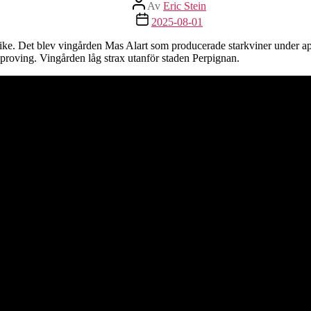
Inläggsförfattare
Av
Eric Stein
Inläggsdatum
2025-08-01
krike. Det blev vingården Mas Alart som producerade starkviner under ap
inproving. Vingården låg strax utanför staden Perpignan.