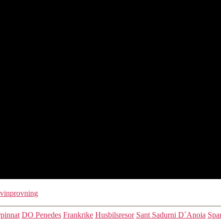
vinprovning
Kategorier
pinnat
DO Penedes
Frankrike
Husbilsresor
Sant Sadurni D´Anoia
Spa