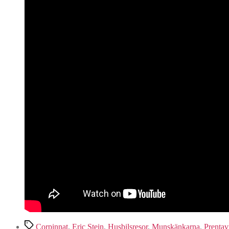
Etiketter
Corpinnat
,
Eric Stein
,
Husbilsresor
,
Munskänkarna
,
Prentav