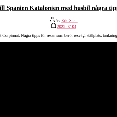
ill Spanien Katalonien med husbil några tip
Inläggsförfattare
Av
Eric Stein
Inläggsdatum
2025-07-04
Corpinnat. Några tipps för resan som berör resväg, ställplats, tankning, 