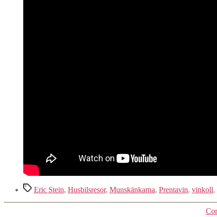
Etiketter
Eric Stein
,
Husbilsresor
,
Munskänkarna
,
Prentavin
,
vinkoll
,
Cor