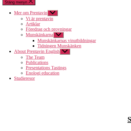
Stäng menyn
Mer om Prentavin
Visa
undermeny
Vi är prentavin
Artiklar
Föredrag och provningar
Munskänkarna
Visa
undermeny
Munskänkarnas vinutbildningar
Tidningen Munskänken
About Prentavin English
Visa
undermeny
The Team
Publications
Presentations Tastings
Enologi education
Studieresor
S