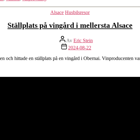
Kategorier
Alsace
Husbilsresor
Ställplats på vingård i mellersta Alsace
Inläggsförfattare
Av
Eric Stein
Inläggsdatum
2024-08-22
en och hittade en ställplats på en vingård i Obernai. Vinproducenten 