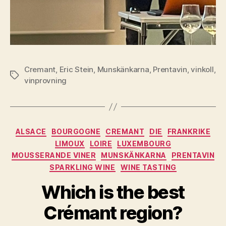
Cremant
,
Eric Stein
,
Munskänkarna
,
Prentavin
,
vinkoll
,
Etiketter
vinprovning
Kategorier
ALSACE
BOURGOGNE
CREMANT
DIE
FRANKRIKE
LIMOUX
LOIRE
LUXEMBOURG
MOUSSERANDE VINER
MUNSKÄNKARNA
PRENTAVIN
SPARKLING WINE
WINE TASTING
Which is the best
Crémant region?