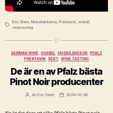
Eric Stein
,
Munskänkarna
,
Prentavin
,
vinkoll
,
Etiketter
vinprovning
Kategorier
GERMAN WINE
HUSBIL
HUSBILSRESOR
PFALZ
PRENTAVIN
SEKT
WINE TASTING
De är en av Pfalz bästa
Pinot Noir producenter
Av
Eric Stein
2024-10-28
Inläggsförfattare
Inläggsdatum