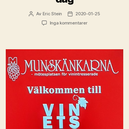
Av
Eric Stein
2020-01-25
Inläggsförfattare
Inläggsdatum
till
Inga kommentarer
Deltog
i
SM
i
blindprovning
på
vinets
dag