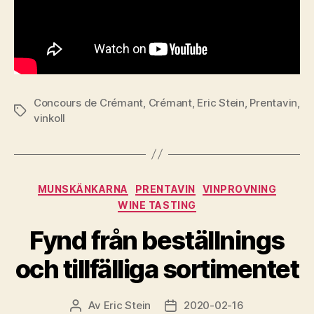
Concours de Crémant
,
Crémant
,
Eric Stein
,
Prentavin
,
Etiketter
vinkoll
Kategorier
MUNSKÄNKARNA
PRENTAVIN
VINPROVNING
WINE TASTING
Fynd från beställnings
och tillfälliga sortimentet
Av
Eric Stein
2020-02-16
Inläggsförfattare
Inläggsdatum