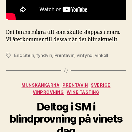
Det fanns några till som skulle släppas i mars.
Vi återkommer till dessa när det blir aktuellt.
Eric Stein
,
fyndvin
,
Prentavin
,
vinfynd
,
vinkoll
Etiketter
Kategorier
MUNSKÄNKARNA
PRENTAVIN
SVERIGE
VINPROVNING
WINE TASTING
Deltog i SM i
blindprovning på vinets
dag