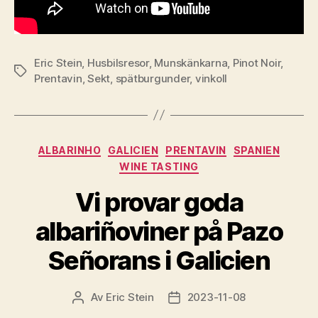
Eric Stein
,
Husbilsresor
,
Munskänkarna
,
Pinot Noir
,
Etiketter
Prentavin
,
Sekt
,
spätburgunder
,
vinkoll
Kategorier
ALBARINHO
GALICIEN
PRENTAVIN
SPANIEN
WINE TASTING
Vi provar goda
albariñoviner på Pazo
Señorans i Galicien
Av
Eric Stein
2023-11-08
Inläggsförfattare
Inläggsdatum