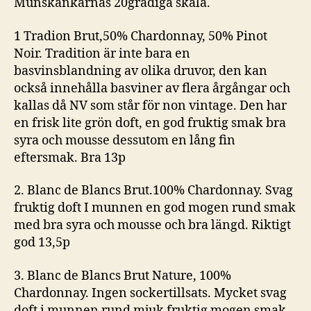
Munskänkarnas 20gradiga skala.
1 Tradion Brut,50% Chardonnay, 50% Pinot
Noir. Tradition är inte bara en
basvinsblandning av olika druvor, den kan
också innehålla basviner av flera årgångar och
kallas då NV som står för non vintage. Den har
en frisk lite grön doft, en god fruktig smak bra
syra och mousse dessutom en lång fin
eftersmak. Bra 13p
2. Blanc de Blancs Brut.100% Chardonnay. Svag
fruktig doft I munnen en god mogen rund smak
med bra syra och mousse och bra längd. Riktigt
god 13,5p
3. Blanc de Blancs Brut Nature, 100%
Chardonnay. Ingen sockertillsats. Mycket svag
doft i munnen rund mjuk fruktig mogen smak