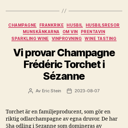
Kategorier
CHAMPAGNE
FRANKRIKE
HUSBIL
HUSBILSRESOR
MUNSKÄNKARNA
OM VIN
PRENTAVIN
SPARKLING WINE
VINPROVNING
WINE TASTING
Vi provar Champagne
Frédéric Torchet i
Sézanne
Av
Eric Stein
2023-08-07
Inläggsförfattare
Inläggsdatum
Torchet är en familjeproducent, som gör en
riktig odlarchampagne av egna druvor. De har
5ha odling i Sezanne som domineras av