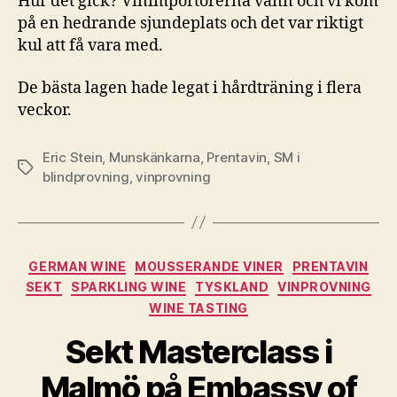
Hur det gick? Vinimportörerna vann och vi kom
på en hedrande sjundeplats och det var riktigt
kul att få vara med.
De bästa lagen hade legat i hårdträning i flera
veckor.
Eric Stein
,
Munskänkarna
,
Prentavin
,
SM i
Etiketter
blindprovning
,
vinprovning
Kategorier
GERMAN WINE
MOUSSERANDE VINER
PRENTAVIN
SEKT
SPARKLING WINE
TYSKLAND
VINPROVNING
WINE TASTING
Sekt Masterclass i
Malmö på Embassy of