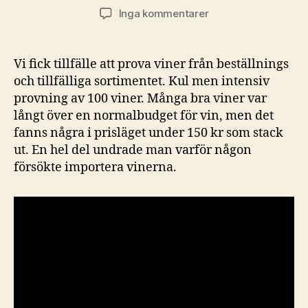
till
Inga kommentarer
Fynd
från
beställnings
Vi fick tillfälle att prova viner från beställnings
och
och tillfälliga sortimentet. Kul men intensiv
tillfälliga
provning av 100 viner. Många bra viner var
sortimentet
långt över en normalbudget för vin, men det
fanns några i prisläget under 150 kr som stack
ut. En hel del undrade man varför någon
försökte importera vinerna.