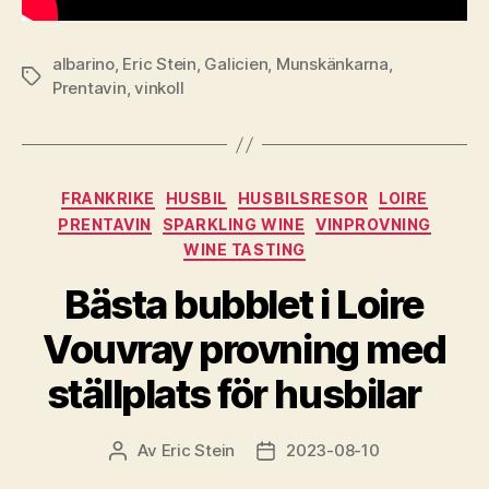
albarino
,
Eric Stein
,
Galicien
,
Munskänkarna
,
Etiketter
Prentavin
,
vinkoll
Kategorier
FRANKRIKE
HUSBIL
HUSBILSRESOR
LOIRE
PRENTAVIN
SPARKLING WINE
VINPROVNING
WINE TASTING
Bästa bubblet i Loire
Vouvray provning med
ställplats för husbilar
Av
Eric Stein
2023-08-10
Inläggsförfattare
Inläggsdatum