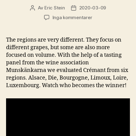
Av
Eric Stein
2020-03-09
Inläggsförfattare
Inläggsdatum
till
Inga kommentarer
Which
is
the
The regions are very different. They focus on
best
different grapes, but some are also more
Crémant
focused on volume. With the help of a tasting
region?
panel from the wine association
Munskänkarna we evaluated Crémant from six
regions. Alsace, Die, Bourgogne, Limoux, Loire,
Luxembourg. Watch who becomes the winner!