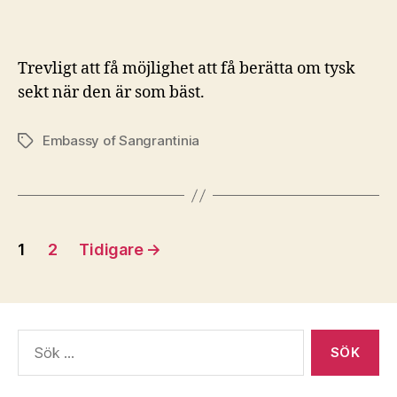
Trevligt att få möjlighet att få berätta om tysk
sekt när den är som bäst.
Embassy of Sangrantinia
Etiketter
Sidnumrering
1
2
Tidigare
→
för
inlägg
Sök
efter: