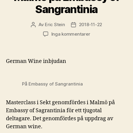
Sangrantinia
Av
Eric Stein
2018-11-22
Inläggsförfattare
Inläggsdatum
till
Inga kommentarer
Sekt
Masterclass
i
Malmö
German Wine inbjudan
på
Embassy
of
På Embassy of Sangrantinia
Sangrantinia
Masterclass i Sekt genomfördes i Malmö på
Embassy of Sagrantinia för ett tjugotal
deltagare. Det genomfördes på uppdrag av
German wine.