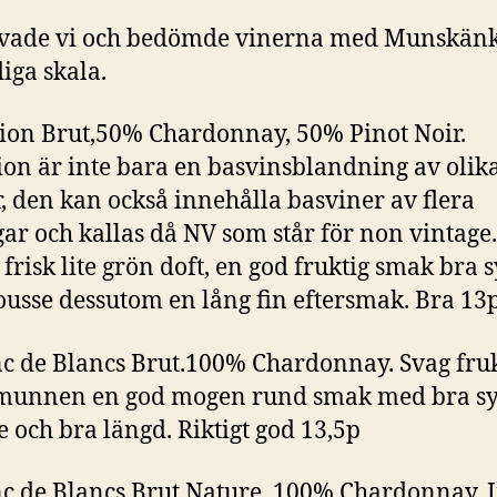
ovade vi och bedömde vinerna med Munskän
iga skala.
ion Brut,50% Chardonnay, 50% Pinot Noir.
ion är inte bara en basvinsblandning av olik
, den kan också innehålla basviner av flera
ar och kallas då NV som står för non vintage
 frisk lite grön doft, en god fruktig smak bra 
usse dessutom en lång fin eftersmak. Bra 13
nc de Blancs Brut.100% Chardonnay. Svag fru
 munnen en god mogen rund smak med bra sy
 och bra längd. Riktigt god 13,5p
nc de Blancs Brut Nature, 100% Chardonnay. 