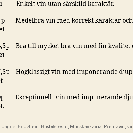
5p Enkelt vin utan särskild karaktär.
5 p Medelbra vin med korrekt karaktär och
et
4,5p Bra till mycket bra vin med fin kvalitet
et
7,5p Högklassigt vin med imponerande djup
t
20p Exceptionellt vin med imponerande dju
t.
mpagne
,
Eric Stein
,
Husbilsresor
,
Munskänkarna
,
Prentavin
,
vi