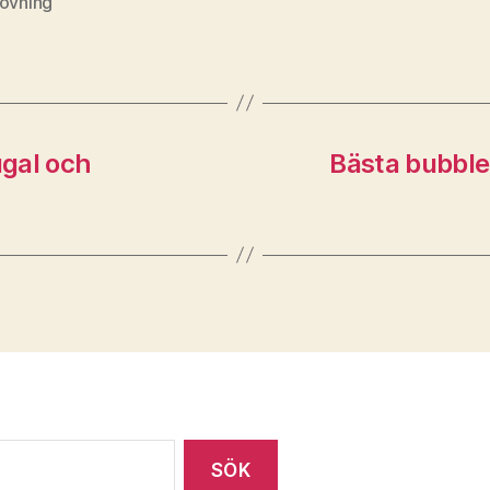
rovning
ugal och
Bästa bubble