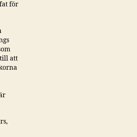
at för
a
ngs
 som
ill att
skorna
är
rs,