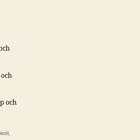
 och
 och
p och
nkoll
,