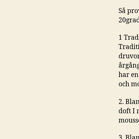
Så pr
20grad
1 Trad
Tradit
druvor
årgång
har en
och mo
2. Bla
doft I
mousse
3. Bla