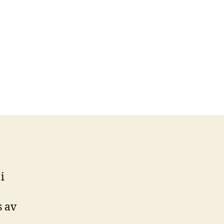
i
s av