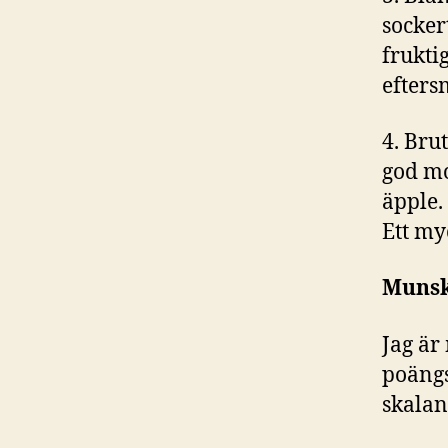
socker
frukti
efters
4. Bru
god m
äpple.
Ett my
Munsk
Jag ä
poängs
skalan