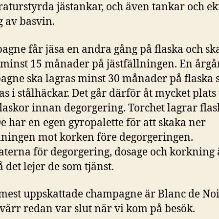
aturstyrda jästankar, och även tankar och ekf
g av basvin.
gne får jäsa en andra gång på flaska och sk
 minst 15 månader på jästfällningen. En årgå
gne ska lagras minst 30 månader på flaska
s i stålhäckar. Det går därför åt mycket plats t
flaskor innan degorgering. Torchet lagrar fla
 De har en egen gyropalette för att skaka ner
llningen mot korken före degorgeringen.
terna för degorgering, dosage och korkning 
å det lejer de som tjänst.
mest uppskattade champagne är Blanc de Noi
värr redan var slut när vi kom på besök.