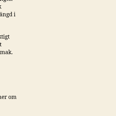
k
ängd i
tigt
t
smak.
 mer om