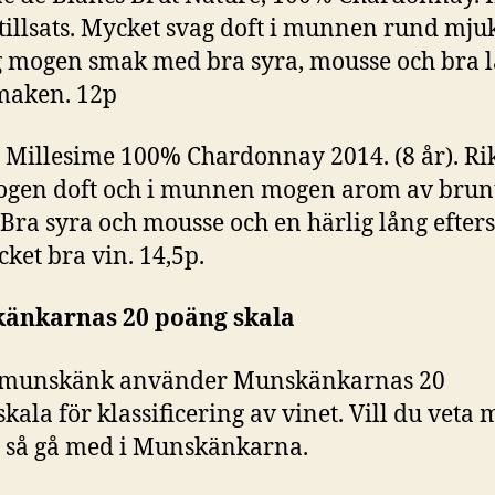
tillsats. Mycket svag doft i munnen rund mju
g mogen smak med bra syra, mousse och bra l
maken. 12p
t Millesime 100% Chardonnay 2014. (8 år). Rik
ogen doft och i munnen mogen arom av brun
 Bra syra och mousse och en härlig lång efter
cket bra vin. 14,5p.
änkarnas 20 poäng skala
r munskänk använder Munskänkarnas 20
kala för klassificering av vinet. Vill du veta
 så gå med i Munskänkarna.