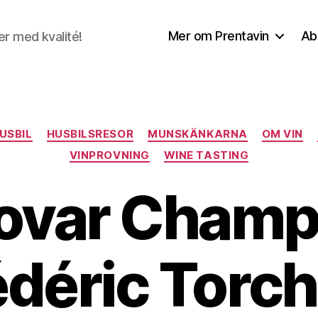
Mer om Prentavin
Ab
r med kvalité!
Kategorier
USBIL
HUSBILSRESOR
MUNSKÄNKARNA
OM VIN
VINPROVNING
WINE TASTING
rovar Cham
édéric Torche