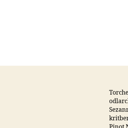
Torche
odlarc
Sezan
kritbe
Pinot 