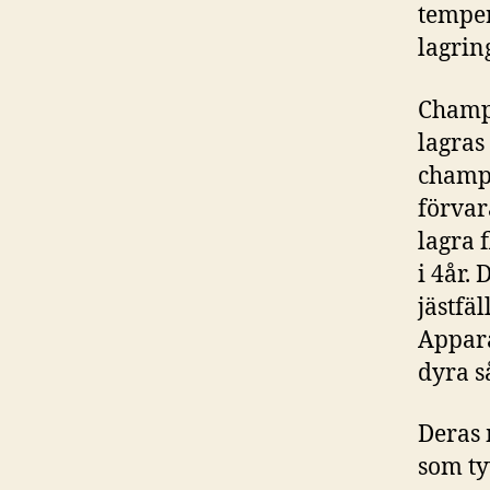
temper
lagrin
Champa
lagras
champa
förvara
lagra 
i 4år.
jästfä
Appara
dyra s
Deras 
som ty