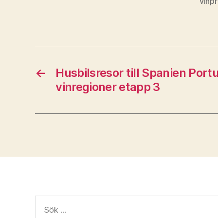
vinp
←
Husbilsresor till Spanien Port
vinregioner etapp 3
Sök
efter: