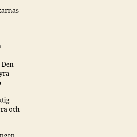
karnas
a
. Den
syra
p
ktig
ra och
Ingen