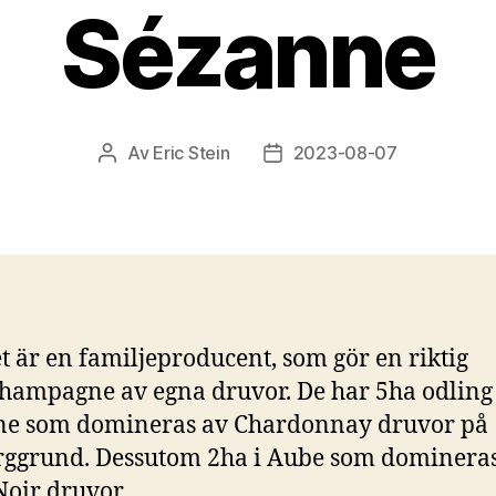
Sézanne
Av
Eric Stein
2023-08-07
Inläggsförfattare
Inläggsdatum
t är en familjeproducent, som gör en riktig
hampagne av egna druvor. De har 5ha odling 
ne som domineras av Chardonnay druvor på
rggrund. Dessutom 2ha i Aube som dominera
Noir druvor.