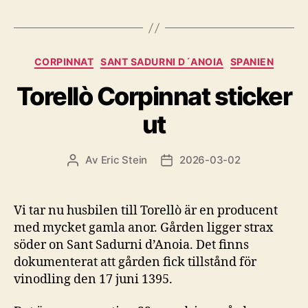
Kategorier
CORPINNAT
SANT SADURNI D´ANOIA
SPANIEN
Torellò Corpinnat sticker
ut
Av
Eric Stein
2026-03-02
Inläggsförfattare
Inläggsdatum
Vi tar nu husbilen till Torellò är en producent
med mycket gamla anor. Gården ligger strax
söder on Sant Sadurni d’Anoia. Det finns
dokumenterat att gården fick tillstånd för
vinodling den 17 juni 1395.