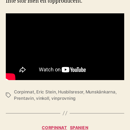
Inte stor men en topproducent.
Corpinnat
,
Eric Stein
,
Husbilsresor
,
Munskänkarna
,
Etiketter
Prentavin
,
vinkoll
,
vinprovning
Kategorier
CORPINNAT
SPANIEN