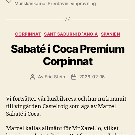
Etiketter
Munskänkarna
,
Prentavin
,
vinprovning
Kategorier
CORPINNAT
SANT SADURNI D´ANOIA
SPANIEN
Sabaté i Coca Premium
Corpinnat
Av
Eric Stein
2026-02-16
Inläggsförfattare
Inläggsdatum
Vi fortsätter vår husbilsresa och har nu kommit
till vingården Castelroig som ägs av Marcel
Sabaté i Coca.
Marcel kallas allmänt för Mr Xarel.lo, vilket