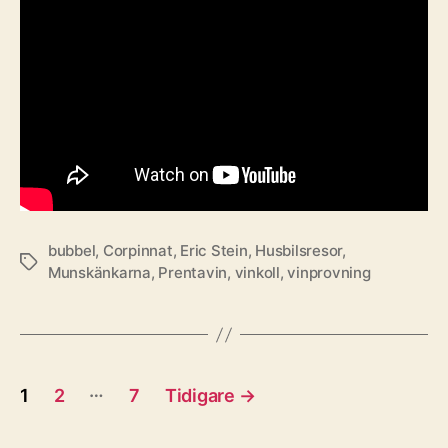
bubbel
,
Corpinnat
,
Eric Stein
,
Husbilsresor
,
Etiketter
Munskänkarna
,
Prentavin
,
vinkoll
,
vinprovning
Sidnumrering
…
1
2
7
Tidigare
→
för