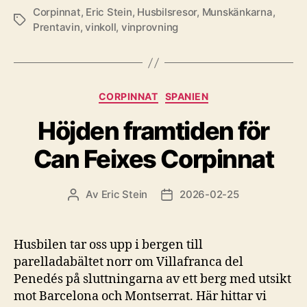
Corpinnat
,
Eric Stein
,
Husbilsresor
,
Munskänkarna
,
Etiketter
Prentavin
,
vinkoll
,
vinprovning
Kategorier
CORPINNAT
SPANIEN
Höjden framtiden för
Can Feixes Corpinnat
Av
Eric Stein
2026-02-25
Inläggsförfattare
Inläggsdatum
Husbilen tar oss upp i bergen till
parelladabältet norr om Villafranca del
Penedés på sluttningarna av ett berg med utsikt
mot Barcelona och Montserrat. Här hittar vi