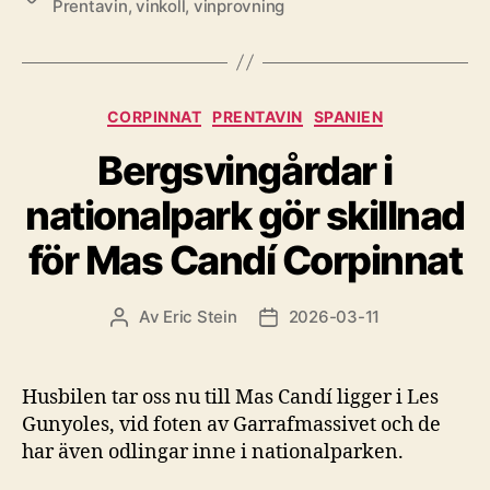
Prentavin
,
vinkoll
,
vinprovning
Kategorier
CORPINNAT
PRENTAVIN
SPANIEN
Bergsvingårdar i
nationalpark gör skillnad
för Mas Candí Corpinnat
Av
Eric Stein
2026-03-11
Inläggsförfattare
Inläggsdatum
Husbilen tar oss nu till Mas Candí ligger i Les
Gunyoles, vid foten av Garrafmassivet och de
har även odlingar inne i nationalparken.