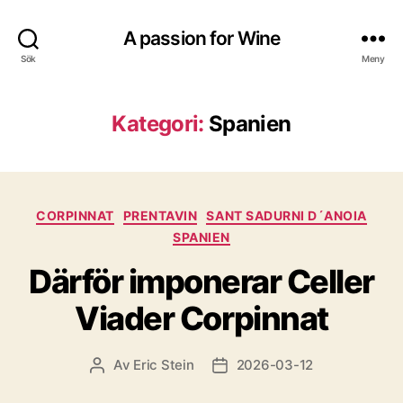
A passion for Wine
Sök
Meny
Kategori:
Spanien
Kategorier
CORPINNAT
PRENTAVIN
SANT SADURNI D´ANOIA
SPANIEN
Därför imponerar Celler
Viader Corpinnat
Av
Eric Stein
2026-03-12
Inläggsförfattare
Inläggsdatum