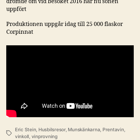
drömde om vid besöket 2016 har nu sonen
uppfört
Produktionen uppgår idag till 25 000 flaskor
Corpinnat
Eric Stein
,
Husbilsresor
,
Munskänkarna
,
Prentavin
,
Etiketter
vinkoll
,
vinprovning