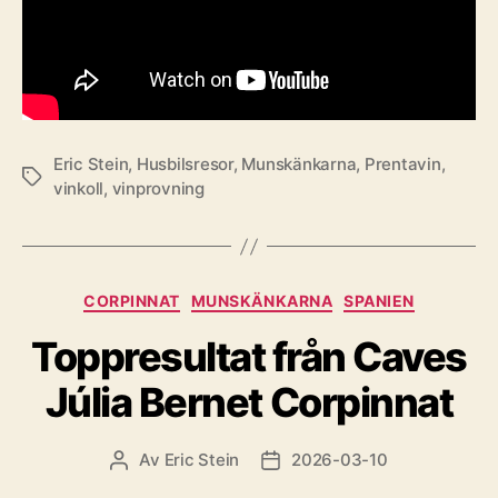
Eric Stein
,
Husbilsresor
,
Munskänkarna
,
Prentavin
,
Etiketter
vinkoll
,
vinprovning
Kategorier
CORPINNAT
MUNSKÄNKARNA
SPANIEN
Toppresultat från Caves
Júlia Bernet Corpinnat
Av
Eric Stein
2026-03-10
Inläggsförfattare
Inläggsdatum