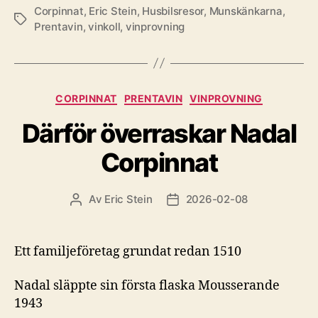
Corpinnat
,
Eric Stein
,
Husbilsresor
,
Munskänkarna
,
Etiketter
Prentavin
,
vinkoll
,
vinprovning
Kategorier
CORPINNAT
PRENTAVIN
VINPROVNING
Därför överraskar Nadal
Corpinnat
Av
Eric Stein
2026-02-08
Inläggsförfattare
Inläggsdatum
Ett familjeföretag grundat redan 1510
Nadal släppte sin första flaska Mousserande
1943