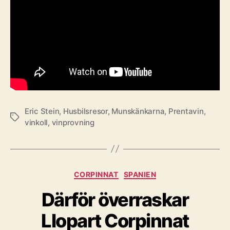
Eric Stein
,
Husbilsresor
,
Munskänkarna
,
Prentavin
,
Etiketter
vinkoll
,
vinprovning
Kategorier
CORPINNAT
SPANIEN
Därför överraskar
Llopart Corpinnat