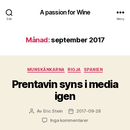
A passion for Wine
Sök
Meny
Månad:
september 2017
Kategorier
MUNSKÄNKARNA
RIOJA
SPANIEN
Prentavin syns i media
igen
Av
Eric Stein
2017-09-28
Inläggsförfattare
Inläggsdatum
till
Inga kommentarer
Prentavin