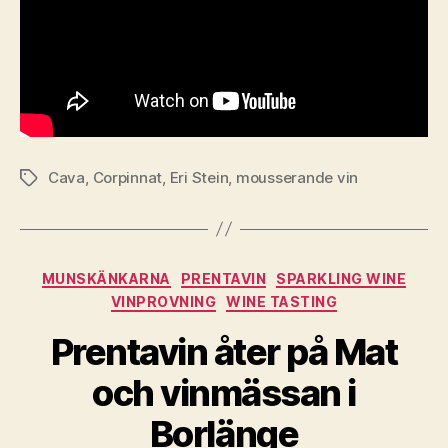
Cava
,
Corpinnat
,
Eri Stein
,
mousserande vin
Etiketter
Kategorier
MUNSKÄNKARNA
PRENTAVIN
SPARKLING WINE
VINPROVNING
WINE TASTING
Prentavin åter på Mat
och vinmässan i
Borlänge