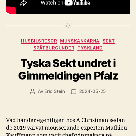
Kategorier
HUSBILSRESOR
MUNSKÄNKARNA
SEKT
SPÄTBURGUNDER
TYSKLAND
Tyska Sekt undret i
Gimmeldingen Pfalz
Av
Eric Stein
2024-05-25
Inläggsförfattare
Inläggsdatum
Vad händer egentligen hos A Christman sedan
de 2019 värvat mousserande experten Mathieu
Kauffmann som varit chefsvinmakare på