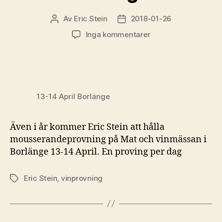
Av
Eric Stein
2018-01-26
Inläggsförfattare
Inläggsdatum
till
Inga kommentarer
Prentavin
åter
på
Mat
och
13-14 April Borlänge
vinmässan
i
Borlänge
Även i år kommer Eric Stein att hålla
mousserandeprovning på Mat och vinmässan i
Borlänge 13-14 April. En proving per dag
Eric Stein
,
vinprovning
Etiketter