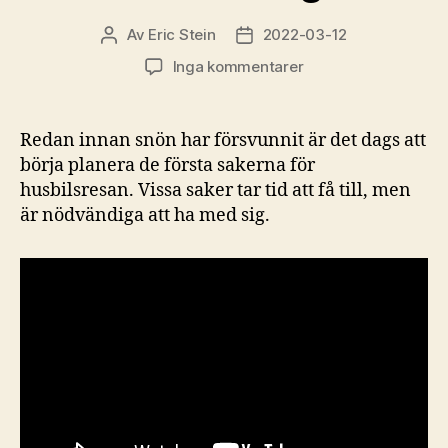
Av
Eric Stein
2022-03-12
Inläggsförfattare
Inläggsdatum
till
Inga kommentarer
Planering
med
husbil
Redan innan snön har försvunnit är det dags att
till
börja planera de första sakerna för
Österrikiska
husbilsresan. Vissa saker tar tid att få till, men
vingårdar
är nödvändiga att ha med sig.