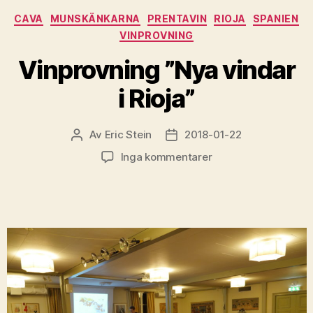
Kategorier
CAVA
MUNSKÄNKARNA
PRENTAVIN
RIOJA
SPANIEN
VINPROVNING
Vinprovning ”Nya vindar
i Rioja”
Av
Eric Stein
2018-01-22
Inläggsförfattare
Inläggsdatum
till
Inga kommentarer
Vinprovning
”Nya
vindar
i
Rioja”