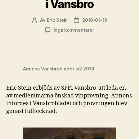
i Vansbro
Av
Eric Stein
2018-01-19
Inläggsförfattare
Inläggsdatum
till
Inga kommentarer
Vinprovningens
grunder
i
Vansbro
Annons Vansbrobladet w2 2018
Eric Stein erbjöds av SPFi Vansbro att leda en
av medlemmarna önskad vinprovning. Annons
infördes i Vansbrobladet och provningen blev
genast fulltecknad.