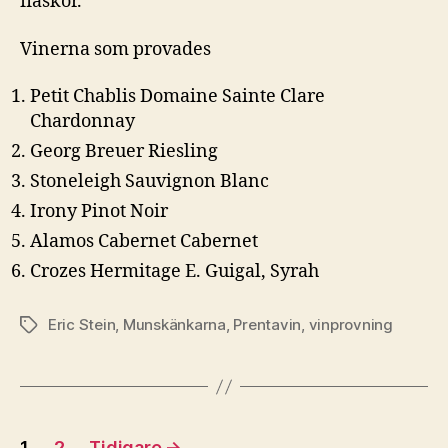
flaskor.
Vinerna som provades
Petit Chablis Domaine Sainte Clare
Chardonnay
Georg Breuer Riesling
Stoneleigh Sauvignon Blanc
Irony Pinot Noir
Alamos Cabernet Cabernet
Crozes Hermitage E. Guigal, Syrah
Eric Stein
,
Munskänkarna
,
Prentavin
,
vinprovning
Etiketter
Sidnumrering
1
2
Tidigare
→