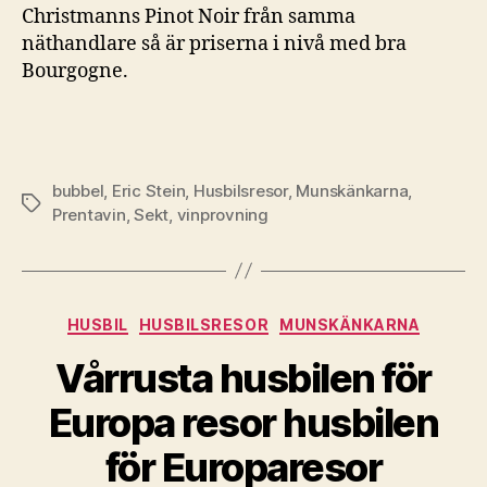
Christmanns Pinot Noir från samma
näthandlare så är priserna i nivå med bra
Bourgogne.
bubbel
,
Eric Stein
,
Husbilsresor
,
Munskänkarna
,
Etiketter
Prentavin
,
Sekt
,
vinprovning
Kategorier
HUSBIL
HUSBILSRESOR
MUNSKÄNKARNA
Vårrusta husbilen för
Europa resor husbilen
för Europaresor