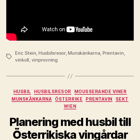
Eric Stein
,
Husbilsresor
,
Munskänkarna
,
Prentavin
,
Etiketter
vinkoll
,
vinprovning
Kategorier
HUSBIL
HUSBILSRESOR
MOUSSERANDE VINER
MUNSKÄNKARNA
ÖSTERRIKE
PRENTAVIN
SEKT
WIEN
Planering med husbil till
Österrikiska vingårdar