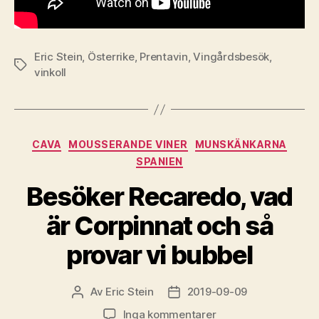
Eric Stein
,
Österrike
,
Prentavin
,
Vingårdsbesök
,
Etiketter
vinkoll
Kategorier
CAVA
MOUSSERANDE VINER
MUNSKÄNKARNA
SPANIEN
Besöker Recaredo, vad
är Corpinnat och så
provar vi bubbel
Av
Eric Stein
2019-09-09
Inläggsförfattare
Inläggsdatum
till
Inga kommentarer