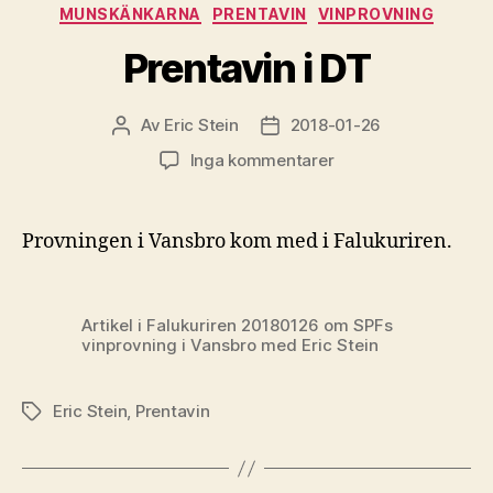
Kategorier
MUNSKÄNKARNA
PRENTAVIN
VINPROVNING
Prentavin i DT
Av
Eric Stein
2018-01-26
Inläggsförfattare
Inläggsdatum
till
Inga kommentarer
Prentavin
i
DT
Provningen i Vansbro kom med i Falukuriren.
Artikel i Falukuriren 20180126 om SPFs
vinprovning i Vansbro med Eric Stein
Eric Stein
,
Prentavin
Etiketter