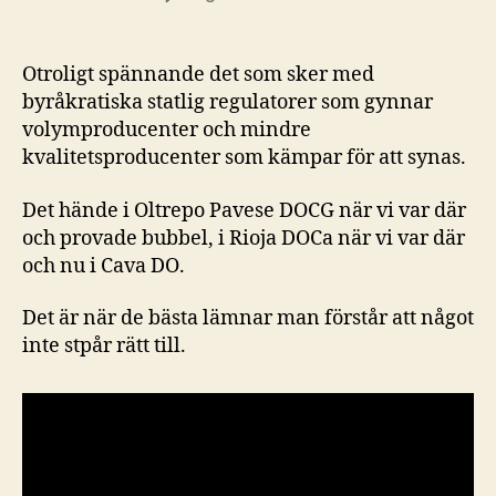
Besöker
Recaredo,
vad
Otroligt spännande det som sker med
är
byråkratiska statlig regulatorer som gynnar
Corpinnat
volymproducenter och mindre
och
kvalitetsproducenter som kämpar för att synas.
så
provar
Det hände i Oltrepo Pavese DOCG när vi var där
vi
bubbel
och provade bubbel, i Rioja DOCa när vi var där
och nu i Cava DO.
Det är när de bästa lämnar man förstår att något
inte stpår rätt till.