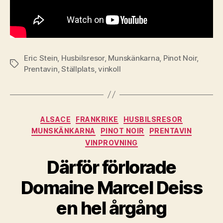
Eric Stein
,
Husbilsresor
,
Munskänkarna
,
Pinot Noir
,
Etiketter
Prentavin
,
Ställplats
,
vinkoll
Kategorier
ALSACE
FRANKRIKE
HUSBILSRESOR
MUNSKÄNKARNA
PINOT NOIR
PRENTAVIN
VINPROVNING
Därför förlorade
Domaine Marcel Deiss
en hel årgång