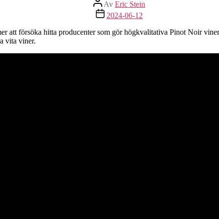
Inläggsförfattare
Av
Eric Stein
Inläggsdatum
2024-06-12
att försöka hitta producenter som gör högkvalitativa Pinot Noir viner 
 vita viner.