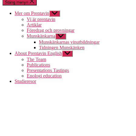
Stäng menyn
Mer om Prentavin
Visa
undermeny
Vi är prentavin
Artiklar
Föredrag och provningar
Munskänkarna
Visa
undermeny
Munskänkarnas vinutbildningar
Tidningen Munskänken
About Prentavin English
Visa
undermeny
The Team
Publications
Presentations Tastings
Enologi education
Studieresor