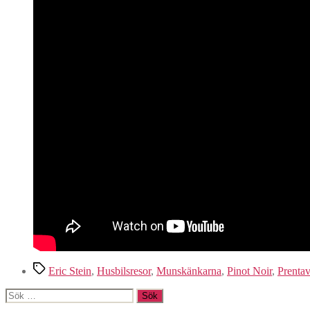
Etiketter
Eric Stein
,
Husbilsresor
,
Munskänkarna
,
Pinot Noir
,
Prentav
Sök
efter: