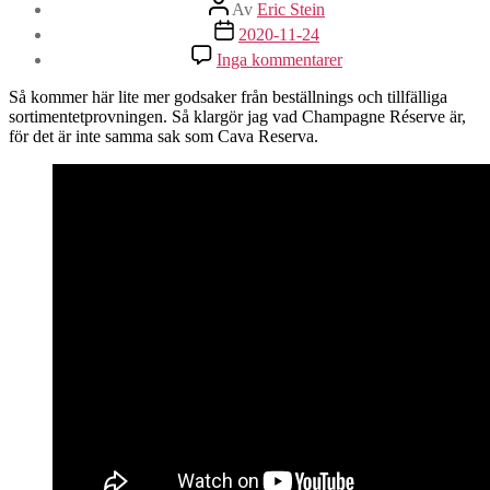
Inläggsförfattare
Av
Eric Stein
Inläggsdatum
2020-11-24
till
Inga kommentarer
Vad
är
Så kommer här lite mer godsaker från beställnings och tillfälliga
Champagne
sortimentetprovningen. Så klargör jag vad Champagne Réserve är,
Réserve
för det är inte samma sak som Cava Reserva.