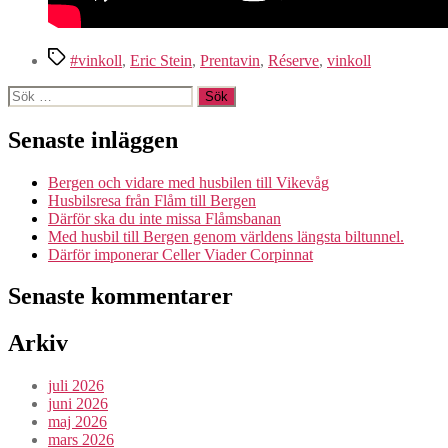
Etiketter
#vinkoll
,
Eric Stein
,
Prentavin
,
Réserve
,
vinkoll
Sök
efter:
Senaste inläggen
Bergen och vidare med husbilen till Vikevåg
Husbilsresa från Flåm till Bergen
Därför ska du inte missa Flåmsbanan
Med husbil till Bergen genom världens längsta biltunnel.
Därför imponerar Celler Viader Corpinnat
Senaste kommentarer
Arkiv
juli 2026
juni 2026
maj 2026
mars 2026