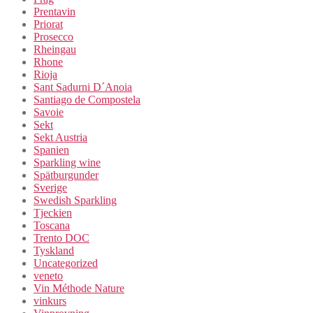
Prentavin
Priorat
Prosecco
Rheingau
Rhone
Rioja
Sant Sadurni D´Anoia
Santiago de Compostela
Savoie
Sekt
Sekt Austria
Spanien
Sparkling wine
Spätburgunder
Sverige
Swedish Sparkling
Tjeckien
Toscana
Trento DOC
Tyskland
Uncategorized
veneto
Vin Méthode Nature
vinkurs