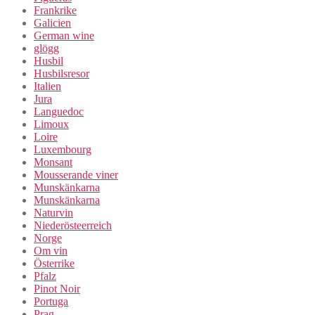
Frankrike
Galicien
German wine
glögg
Husbil
Husbilsresor
Italien
Jura
Languedoc
Limoux
Loire
Luxembourg
Monsant
Mousserande viner
Munskänkarna
Munskänkarna
Naturvin
Niederösteerreich
Norge
Om vin
Österrike
Pfalz
Pinot Noir
Portuga
Prag