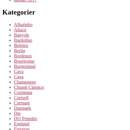
Kategorier
Albarinho
Alsace
Banyols
Bardolino
Belgien
Berlin
Bordeaux
Bourgogne
Burgenland
Cava
Cava
Champagne
Chianti Classico
Corpinnat
Creixell
Cremant
Danmark
Die
DO Penedes
England
Figueras