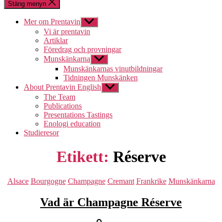
Stäng menyn
Mer om Prentavin
Visa
undermeny
Vi är prentavin
Artiklar
Föredrag och provningar
Munskänkarna
Visa
undermeny
Munskänkarnas vinutbildningar
Tidningen Munskänken
About Prentavin English
Visa
undermeny
The Team
Publications
Presentations Tastings
Enologi education
Studieresor
Etikett:
Réserve
Kategorier
Alsace
Bourgogne
Champagne
Cremant
Frankrike
Munskänkarna
Vad är Champagne Réserve