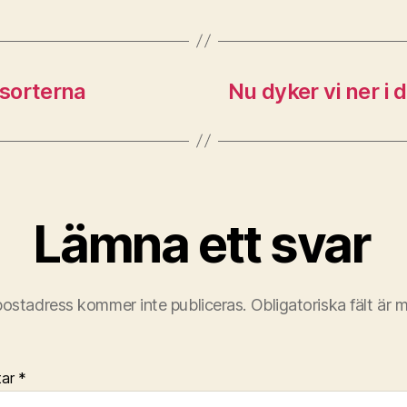
vsorterna
Nu dyker vi ner i 
Lämna ett svar
postadress kommer inte publiceras.
Obligatoriska fält är 
tar
*