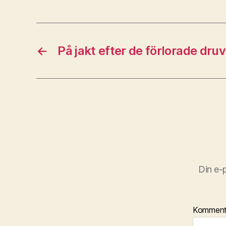
←
På jakt efter de förlorade dru
Din e-
Kommen