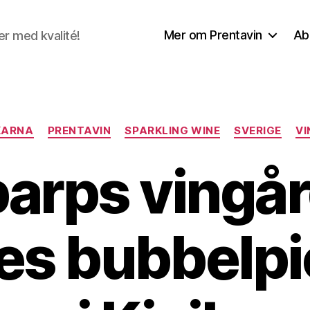
Mer om Prentavin
Ab
r med kvalité!
Kategorier
KARNA
PRENTAVIN
SPARKLING WINE
SVERIGE
VI
arps vingå
es bubbelpi