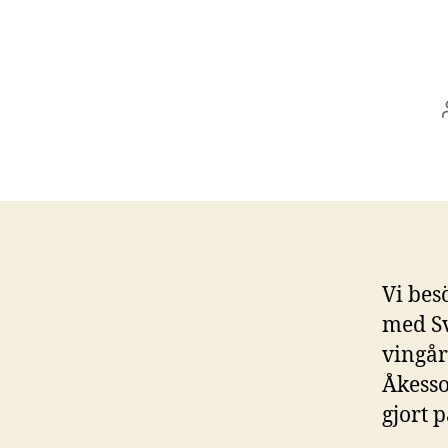
Vi bes
med Sv
vingår
Åkesso
gjort 