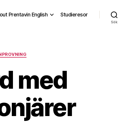
out Prentavin English
Studieresor
Sök
NPROVNING
rd med
onjärer