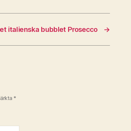
det italienska bubblet Prosecco
→
märkta
*