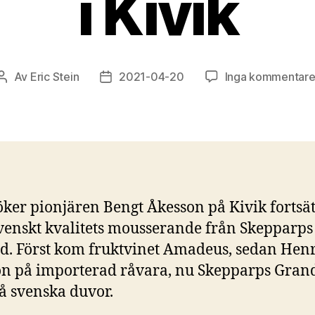
i Kivik
Av
Eric Stein
2021-04-20
Inga kommentare
Inläggsförfattare
Inläggsdatum
öker pionjären Bengt Åkesson på Kivik fortsät
enskt kvalitets mousserande från Skepparps
d. Först kom fruktvinet Amadeus, sedan Hen
n på importerad råvara, nu Skepparps Grand
på svenska duvor.