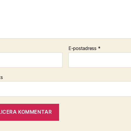
E-postadress
*
ts