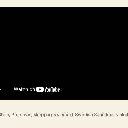
Stein
,
Prentavin
,
skepparps vingård
,
Swedish Sparkling
,
vinkol