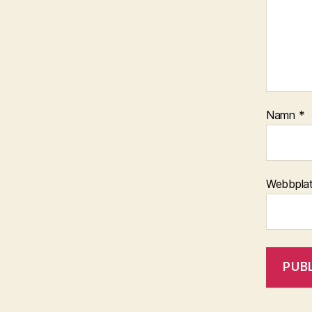
Namn
*
Webbpla