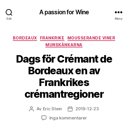
A passion for Wine
Sök
Meny
Kategorier
BORDEAUX
FRANKRIKE
MOUSSERANDE VINER
MUNSKÄNKARNA
Dags för Crémant de
Bordeaux en av
Frankrikes
crémantregioner
Av
Eric Stein
2019-12-23
Inläggsförfattare
Inläggsdatum
till
Inga kommentarer
Dags