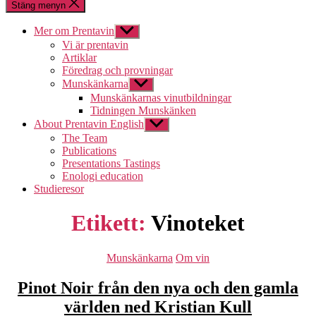
Stäng menyn
Mer om Prentavin
Visa
undermeny
Vi är prentavin
Artiklar
Föredrag och provningar
Munskänkarna
Visa
undermeny
Munskänkarnas vinutbildningar
Tidningen Munskänken
About Prentavin English
Visa
undermeny
The Team
Publications
Presentations Tastings
Enologi education
Studieresor
Etikett:
Vinoteket
Kategorier
Munskänkarna
Om vin
Pinot Noir från den nya och den gamla
världen ned Kristian Kull