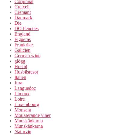
Corpinnat
Creixell
Cremant
Danmark
Die
DO Penedes
England
Figueras
Frankrike
Galicien
German wine
glögg
Husbil
Husbilsresor
Italien
Jura
Languedoc
Limoux
Loire
Luxembourg
Monsant
Mousserande viner
Munskänkarna
Munskänkarna
Naturvin