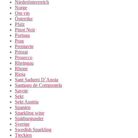
Niederösteerreich
Norge
Om vin
Österrike
Pfalz
Pinot Noir
Portuga
Prag
Prentavin
Priorat
Prosecco
Rheingau
Rhone
Rioja
Sant Sadurni D´Anoia
Santiago de Compostela
Savoie
Sekt
Sekt Austria
Spanien
Sparkling wine
Spätburgunder
Sverige
Swedish Sparkling
Tjeckien