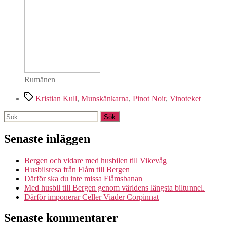
Rumänen
Etiketter
Kristian Kull
,
Munskänkarna
,
Pinot Noir
,
Vinoteket
Sök
efter:
Senaste inläggen
Bergen och vidare med husbilen till Vikevåg
Husbilsresa från Flåm till Bergen
Därför ska du inte missa Flåmsbanan
Med husbil till Bergen genom världens längsta biltunnel.
Därför imponerar Celler Viader Corpinnat
Senaste kommentarer