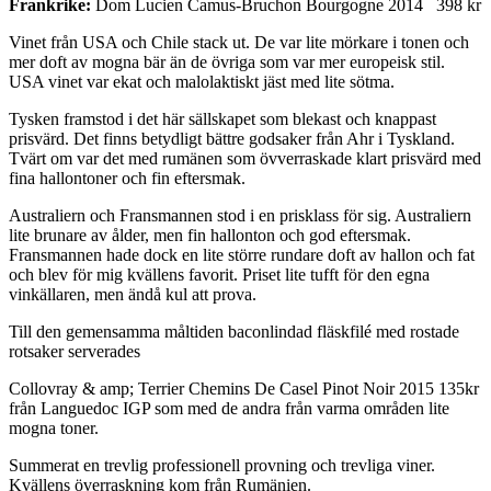
Frankrike:
Dom Lucien Camus-Bruchon Bourgogne 2014 398 kr
Vinet från USA och Chile stack ut. De var lite mörkare i tonen och
mer doft av mogna bär än de övriga som var mer europeisk stil.
USA vinet var ekat och malolaktiskt jäst med lite sötma.
Tysken framstod i det här sällskapet som blekast och knappast
prisvärd. Det finns betydligt bättre godsaker från Ahr i Tyskland.
Tvärt om var det med rumänen som övverraskade klart prisvärd med
fina hallontoner och fin eftersmak.
Australiern och Fransmannen stod i en prisklass för sig. Australiern
lite brunare av ålder, men fin hallonton och god eftersmak.
Fransmannen hade dock en lite större rundare doft av hallon och fat
och blev för mig kvällens favorit. Priset lite tufft för den egna
vinkällaren, men ändå kul att prova.
Till den gemensamma måltiden baconlindad fläskfilé med rostade
rotsaker serverades
Collovray & amp; Terrier Chemins De Casel Pinot Noir 2015 135kr
från Languedoc IGP som med de andra från varma områden lite
mogna toner.
Summerat en trevlig professionell provning och trevliga viner.
Kvällens överraskning kom från Rumänien.