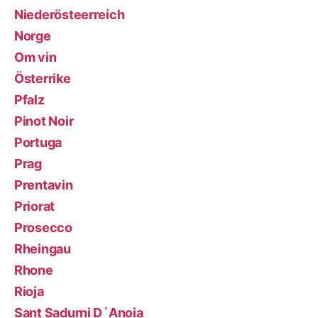
Niederösteerreich
Norge
Om vin
Österrike
Pfalz
Pinot Noir
Portuga
Prag
Prentavin
Priorat
Prosecco
Rheingau
Rhone
Rioja
Sant Sadurni D´Anoia