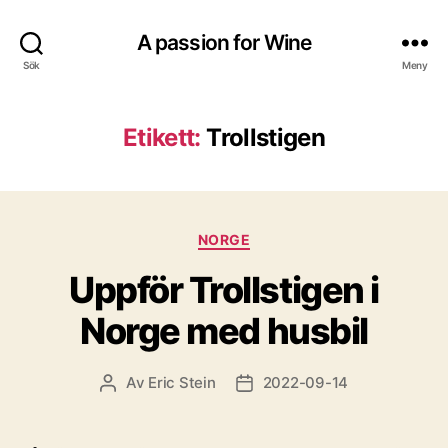
A passion for Wine
Sök
Meny
Etikett:
Trollstigen
Kategorier
NORGE
Uppför Trollstigen i
Norge med husbil
Av
Eric Stein
2022-09-14
Inläggsförfattare
Inläggsdatum