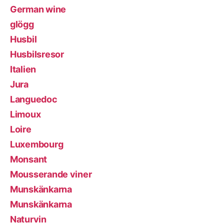
German wine
glögg
Husbil
Husbilsresor
Italien
Jura
Languedoc
Limoux
Loire
Luxembourg
Monsant
Mousserande viner
Munskänkarna
Munskänkarna
Naturvin