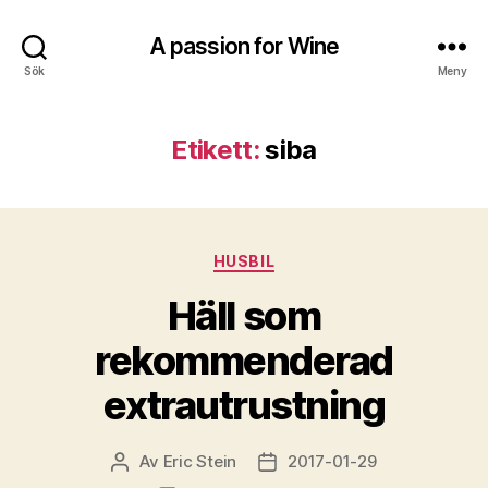
A passion for Wine
Sök
Meny
Etikett:
siba
Kategorier
HUSBIL
Häll som
rekommenderad
extrautrustning
Av
Eric Stein
2017-01-29
Inläggsförfattare
Inläggsdatum