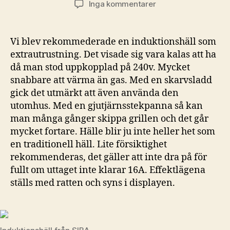
till
Inga kommentarer
Häll
som
rekommenderad
Vi blev rekommederade en induktionshäll som
extrautrustning
extrautrustning. Det visade sig vara kalas att ha
då man stod uppkopplad på 240v. Mycket
snabbare att värma än gas. Med en skarvsladd
gick det utmärkt att även använda den
utomhus. Med en gjutjärnsstekpanna så kan
man många gånger skippa grillen och det går
mycket fortare. Hälle blir ju inte heller het som
en traditionell häll. Lite försiktighet
rekommenderas, det gäller att inte dra på för
fullt om uttaget inte klarar 16A. Effektlägena
ställs med ratten och syns i displayen.