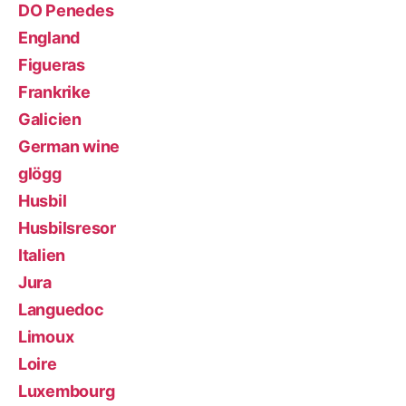
DO Penedes
England
Figueras
Frankrike
Galicien
German wine
glögg
Husbil
Husbilsresor
Italien
Jura
Languedoc
Limoux
Loire
Luxembourg