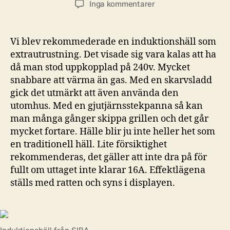
till
Inga kommentarer
Häll
som
rekommenderad
Vi blev rekommederade en induktionshäll som
extrautrustning
extrautrustning. Det visade sig vara kalas att ha
då man stod uppkopplad på 240v. Mycket
snabbare att värma än gas. Med en skarvsladd
gick det utmärkt att även använda den
utomhus. Med en gjutjärnsstekpanna så kan
man många gånger skippa grillen och det går
mycket fortare. Hälle blir ju inte heller het som
en traditionell häll. Lite försiktighet
rekommenderas, det gäller att inte dra på för
fullt om uttaget inte klarar 16A. Effektlägena
ställs med ratten och syns i displayen.