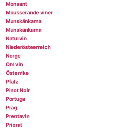
Monsant
Mousserande viner
Munskänkarna
Munskänkarna
Naturvin
Niederösteerreich
Norge
Om vin
Österrike
Pfalz
Pinot Noir
Portuga
Prag
Prentavin
Priorat