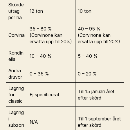
Skörde
uttag
12 ton
10 ton
per ha
35 – 80 %
40 – 95 %
Corvina
(Corvinone kan
(Corvinone kan
ersätta upp till 20%)
ersätta upp till 20%)
Rondin
10 – 40 %
5 – 40 %
ella
Andra
0 – 35 %
0 – 20 %
druvor
Lagring
Till 15 januari året
för
Ej specificerat
efter skörd
classic
Lagring
i
Till 1 september året
N/A
subzon
efter skörd