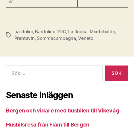
er
bardolini
,
Bardolino DOC
,
La Rocca
,
Montebaldo
,
Etiketter
Prentavin
,
Sommacampagna
,
Veneto
Sök
efter:
Senaste inläggen
Bergen och vidare med husbilen till Vikevåg
Husbilsresa från Flåm till Bergen