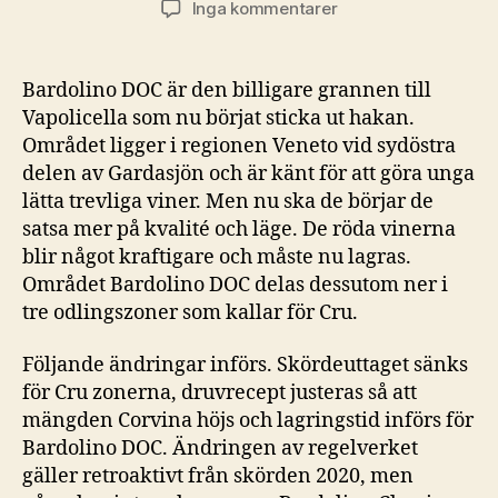
till
Inga kommentarer
Bardolino
DOC
får
Bardolino DOC är den billigare grannen till
tre
Vapolicella som nu börjat sticka ut hakan.
3
Området ligger i regionen Veneto vid sydöstra
Cru
delen av Gardasjön och är känt för att göra unga
zoner
lätta trevliga viner. Men nu ska de börjar de
och
satsa mer på kvalité och läge. De röda vinerna
stramar
åt
blir något kraftigare och måste nu lagras.
receptet
Området Bardolino DOC delas dessutom ner i
tre odlingszoner som kallar för Cru.
Följande ändringar införs. Skördeuttaget sänks
för Cru zonerna, druvrecept justeras så att
mängden Corvina höjs och lagringstid införs för
Bardolino DOC. Ändringen av regelverket
gäller retroaktivt från skörden 2020, men