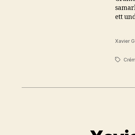
samarb
ett un
Xavier 
Crém
Etiketter