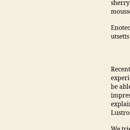
sherry
mousse
Enoteca
utsetts
Recent
experi
be able
impres
explai
Lustro
We tri