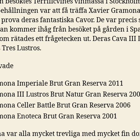
n besöktes Terrificvines vinmässa i Stockhol
behållningen var att få träffa Xavier Gramon
å prova deras fantastiska Cavor. De var precis 
n kommer ihåg från besöket på gården i Sp
om rätades ett frågetecken ut. Deras Cava III 
 Tres Lustros.
vade
ona Imperiale Brut Gran Reserva 2011
ona III Lustros Brut Natur Gran Reserva 20
ona Celler Battle Brut Gran Reserva 2006
ona Enoteca Brut Gran Reserva 2001
a var alla mycket trevliga med mycket fin dof