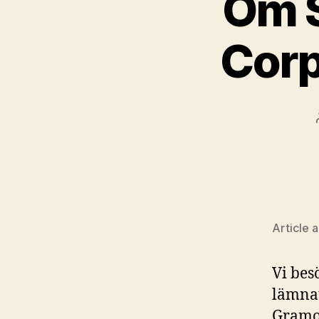
Om S
Corp
Article 
Vi bes
lämnat
Gramon