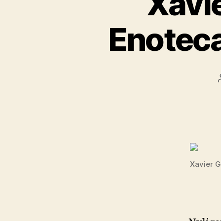
Xavi
Enoteca
Xavier 