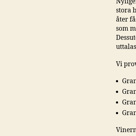
Nylige
stora 
åter f
som ma
Dessut
uttalas
Vi pro
Gram
Gram
Gram
Gram
Vinern