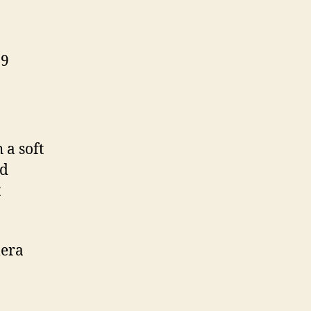
09
 a soft
nd
t
lera