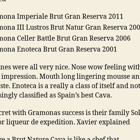
ona Imperiale Brut Gran Reserva 2011
ona III Lustros Brut Natur Gran Reserva 20
ona Celler Battle Brut Gran Reserva 2006
ona Enoteca Brut Gran Reserva 2001
nes were all very nice. Nose wow feeling with
 impression. Mouth long lingering mousse a
ste. Enoteca is a really a class of itself and no
ingly classified as Spain’s best Cava.
cret with Gramonas success is their family So
or liqueur de expedition. Xavier explained
ve a Brut Nature Cava is like a chef that