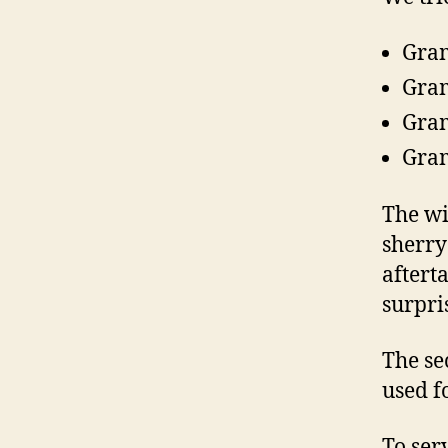
Gram
Gram
Gram
Gram
The wi
sherry
afterta
surpris
The se
used f
To ser