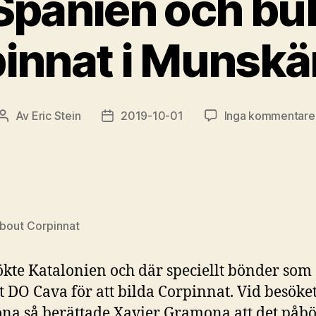
panien och bu
innat i Munsk
Av
Eric Stein
2019-10-01
Inga kommentare
Inläggsförfattare
Inläggsdatum
about Corpinnat
ökte Katalonien och där speciellt bönder som
 DO Cava för att bilda Corpinnat. Vid besöke
a så berättade Xavier Gramona att det påbö