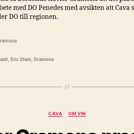
ete med DO Penedes med avsikten att Cava s
der DO till regionen.
Gramona
ant
,
Eric Stein
,
Gramona
Kategorier
CAVA
OM VIN