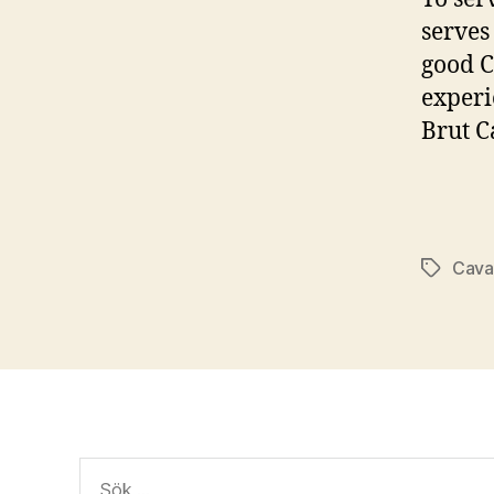
serves
good Ch
experi
Brut C
Cava
Etiketter
Sök