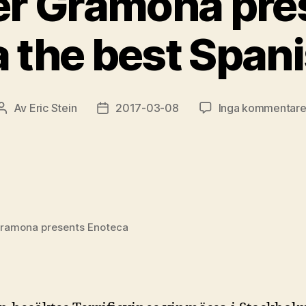
er Gramona pre
 the best Span
Av
Eric Stein
2017-03-08
Inga kommentare
Inläggsförfattare
Inläggsdatum
Gramona presents Enoteca