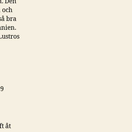
m. Den
a och
så bra
anien.
Lustros
09
t åt