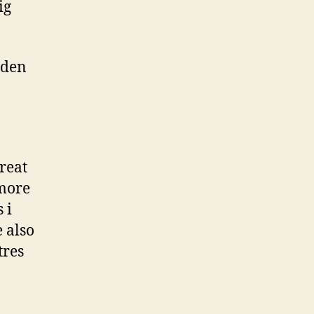
ig
m den
reat
more
 i
 also
tres