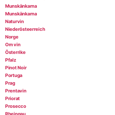
Munskänkarna
Munskänkarna
Naturvin
Niederösteerreich
Norge
Om vin
Österrike
Pfalz
Pinot Noir
Portuga
Prag
Prentavin
Priorat
Prosecco
Rheingau