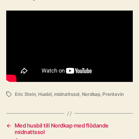
Eric Stein
,
Husbil
,
midnattssol
,
Nordkap
,
Prentavin
Etiketter
←
Med husbil till Nordkap med flödande
midnattssol