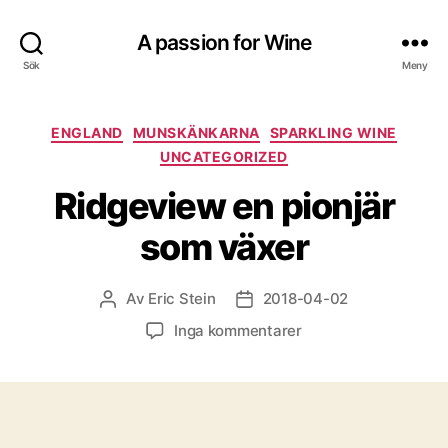
A passion for Wine
Sök
Meny
Kategorier
ENGLAND
MUNSKÄNKARNA
SPARKLING WINE
UNCATEGORIZED
Ridgeview en pionjär
som växer
Av
Eric Stein
2018-04-02
Inläggsförfattare
Inläggsdatum
till
Inga kommentarer
Ridgeview
en
pionjär
som
växer