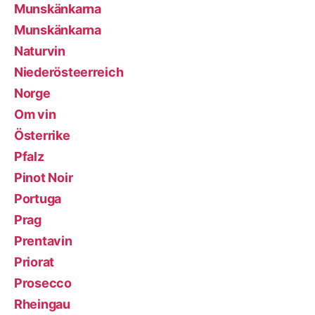
Munskänkarna
Munskänkarna
Naturvin
Niederösteerreich
Norge
Om vin
Österrike
Pfalz
Pinot Noir
Portuga
Prag
Prentavin
Priorat
Prosecco
Rheingau