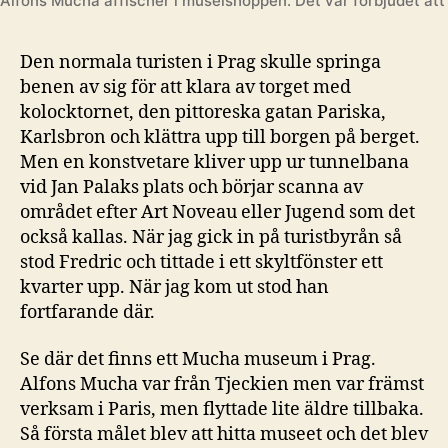
Alfons Mucha affischer i museishoppen. Det var förbjudet att 
Den normala turisten i Prag skulle springa
benen av sig för att klara av torget med
kolocktornet, den pittoreska gatan Pariska,
Karlsbron och klättra upp till borgen på berget.
Men en konstvetare kliver upp ur tunnelbana
vid Jan Palaks plats och börjar scanna av
området efter Art Noveau eller Jugend som det
också kallas. När jag gick in på turistbyrån så
stod Fredric och tittade i ett skyltfönster ett
kvarter upp. När jag kom ut stod han
fortfarande där.
Se där det finns ett Mucha museum i Prag.
Alfons Mucha var från Tjeckien men var främst
verksam i Paris, men flyttade lite äldre tillbaka.
Så första målet blev att hitta museet och det blev