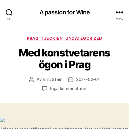
A passion for Wine
Sök
Meny
Kategorier
PRAG
TJECKIEN
UNCATEGORIZED
Med konstvetarens
ögon i Prag
Av
Eric Stein
2017-02-01
Inläggsförfattare
Inläggsdatum
till
Inga kommentarer
Med
konstvetarens
ögon
i
Prag