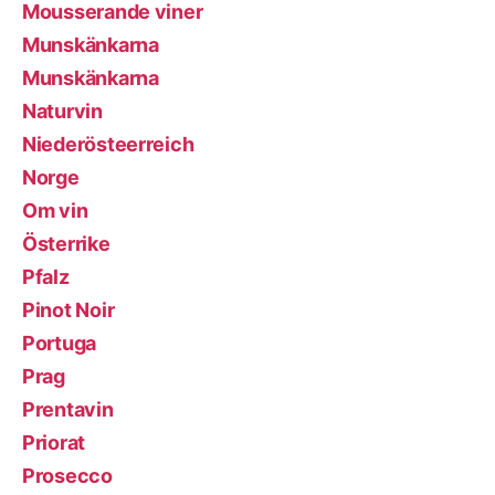
Mousserande viner
Munskänkarna
Munskänkarna
Naturvin
Niederösteerreich
Norge
Om vin
Österrike
Pfalz
Pinot Noir
Portuga
Prag
Prentavin
Priorat
Prosecco