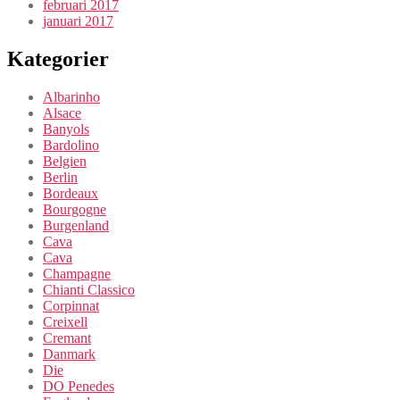
februari 2017
januari 2017
Kategorier
Albarinho
Alsace
Banyols
Bardolino
Belgien
Berlin
Bordeaux
Bourgogne
Burgenland
Cava
Cava
Champagne
Chianti Classico
Corpinnat
Creixell
Cremant
Danmark
Die
DO Penedes