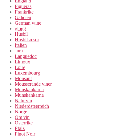
England
Figueras
Frankrike
Galicien
German wine
glögg
Husbil
Husbilsresor
Italien
Jura
Languedoc
Limoux
Loire
Luxembourg
Monsant
Mousserande viner
Munskänkarna
Munskänkarna
Naturvin
Niederösteerreich
Norge
Om vin
Österrike
Pfalz
Pinot Noir