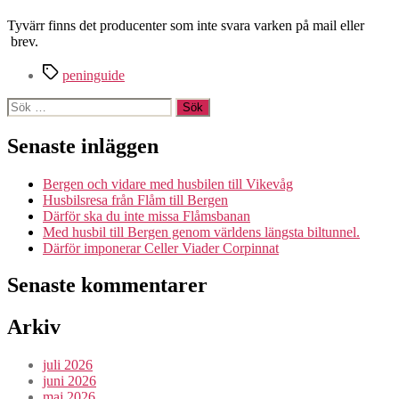
Tyvärr finns det producenter som inte svara varken på mail eller
brev.
Etiketter
peninguide
Sök
efter:
Senaste inläggen
Bergen och vidare med husbilen till Vikevåg
Husbilsresa från Flåm till Bergen
Därför ska du inte missa Flåmsbanan
Med husbil till Bergen genom världens längsta biltunnel.
Därför imponerar Celler Viader Corpinnat
Senaste kommentarer
Arkiv
juli 2026
juni 2026
maj 2026