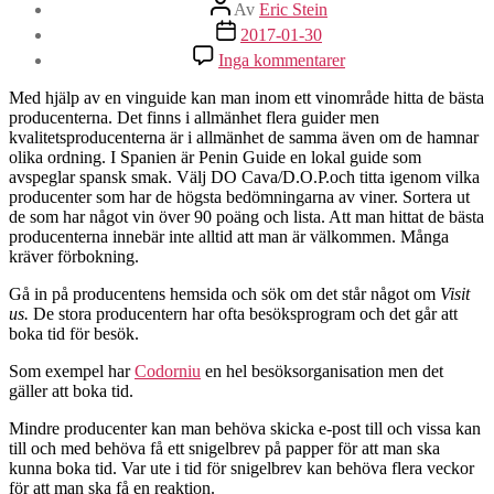
Inläggsförfattare
Av
Eric Stein
Inläggsdatum
2017-01-30
till
Inga kommentarer
Hur
hittar
Med hjälp av en vinguide kan man inom ett vinområde hitta de bästa
man
producenterna. Det finns i allmänhet flera guider men
bra
kvalitetsproducenterna är i allmänhet de samma även om de hamnar
producenter?
olika ordning. I Spanien är Penin Guide en lokal guide som
avspeglar spansk smak. Välj DO Cava/D.O.P.och titta igenom vilka
producenter som har de högsta bedömningarna av viner. Sortera ut
de som har något vin över 90 poäng och lista. Att man hittat de bästa
producenterna innebär inte alltid att man är välkommen. Många
kräver förbokning.
Gå in på producentens hemsida och sök om det står något om
Visit
us.
De stora producentern har ofta besöksprogram och det går att
boka tid för besök.
Som exempel har
Codorniu
en hel besöksorganisation men det
gäller att boka tid.
Mindre producenter kan man behöva skicka e-post till och vissa kan
till och med behöva få ett snigelbrev på papper för att man ska
kunna boka tid. Var ute i tid för snigelbrev kan behöva flera veckor
för att man ska få en reaktion.