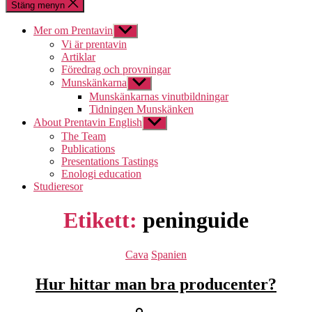
Stäng menyn
Mer om Prentavin
Visa
undermeny
Vi är prentavin
Artiklar
Föredrag och provningar
Munskänkarna
Visa
undermeny
Munskänkarnas vinutbildningar
Tidningen Munskänken
About Prentavin English
Visa
undermeny
The Team
Publications
Presentations Tastings
Enologi education
Studieresor
Etikett:
peninguide
Kategorier
Cava
Spanien
Hur hittar man bra producenter?