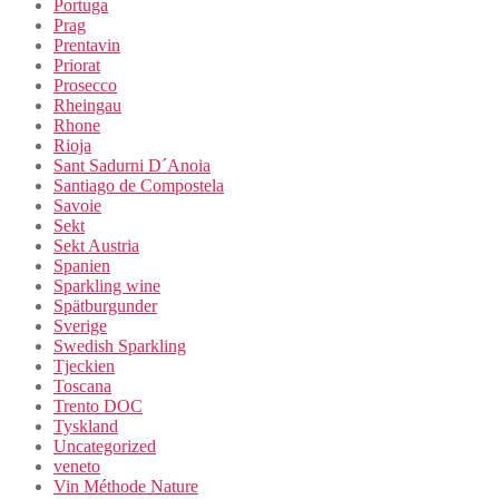
Portuga
Prag
Prentavin
Priorat
Prosecco
Rheingau
Rhone
Rioja
Sant Sadurni D´Anoia
Santiago de Compostela
Savoie
Sekt
Sekt Austria
Spanien
Sparkling wine
Spätburgunder
Sverige
Swedish Sparkling
Tjeckien
Toscana
Trento DOC
Tyskland
Uncategorized
veneto
Vin Méthode Nature