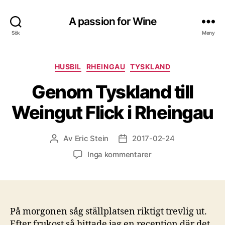
A passion for Wine
Sök
Meny
Kategorier
HUSBIL
RHEINGAU
TYSKLAND
Genom Tyskland till
Weingut Flick i Rheingau
Av
Eric Stein
2017-02-24
Inläggsförfattare
Inläggsdatum
till
Inga kommentarer
Genom
Tyskland
till
Weingut
Flick
På morgonen såg ställplatsen riktigt trevlig ut.
i
Efter frukost så hittade jag en reception där det