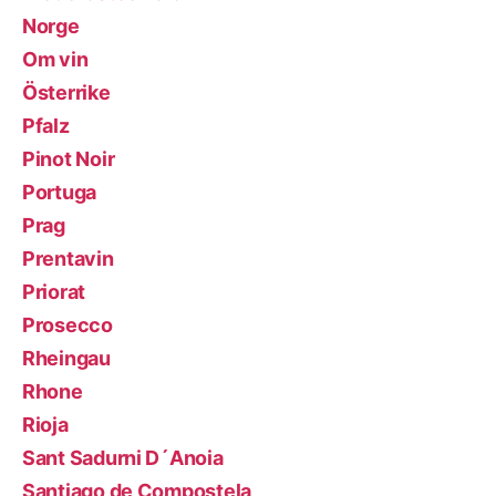
Norge
Om vin
Österrike
Pfalz
Pinot Noir
Portuga
Prag
Prentavin
Priorat
Prosecco
Rheingau
Rhone
Rioja
Sant Sadurni D´Anoia
Santiago de Compostela